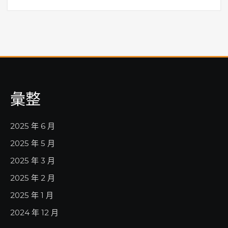
彙整
2025 年 6 月
2025 年 5 月
2025 年 3 月
2025 年 2 月
2025 年 1 月
2024 年 12 月