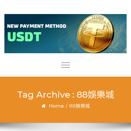
Skip to content
Toggle
navigation
Tag Archive : 88娛樂城
Home
/
88娛樂城