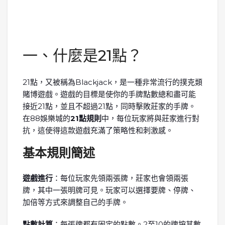
一、什麼是21點？
21點，又被稱為Blackjack，是一種非常流行的撲克類
賭博遊戲。遊戲的目標是使你的手牌點數總和盡可能
接近21點，並且不超過21點，同時擊敗莊家的手牌。
在88娛樂城的
21點規則
中，每位玩家將與莊家進行對
抗，這使得這款遊戲充滿了策略性和刺激感。
基本規則簡述
遊戲進行
：每位玩家先領兩張牌，莊家也會領兩張
牌，其中一張明牌可見。玩家可以選擇要牌、停牌、
加倍等方式來調整自己的手牌。
點數計算
：每張牌都有固定的點數。2至10的牌按其數