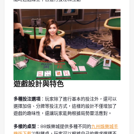
遊戲設計與特色
多種投注選項
：玩家除了進行基本的投注外，還可以
選擇加倍、分牌等投注方式，這樣的設計不僅增加了
遊戲的趣味性，還讓玩家能夠根據局勢靈活應對。
多樣的桌型
：88娛樂城提供多種不同的
九州娛樂城手
機版下載
21點賭桌，玩家可以根據自己的需求選擇不