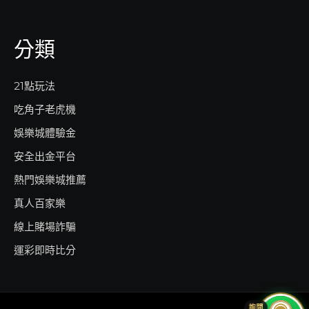
分類
21點玩法
吃角子老虎機
娛樂城體驗金
安全出金平台
熱門娛樂城推薦
真人百家樂
線上賭場詐騙
運彩即時比分