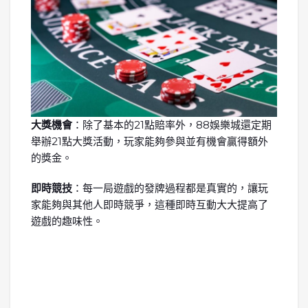
大獎機會
：除了基本的21點賠率外，88娛樂城還定期
舉辦21點大獎活動，玩家能夠參與並有機會贏得額外
的獎金。
即時競技
：每一局遊戲的發牌過程都是真實的，讓玩
家能夠與其他人即時競爭，這種即時互動大大提高了
遊戲的趣味性。