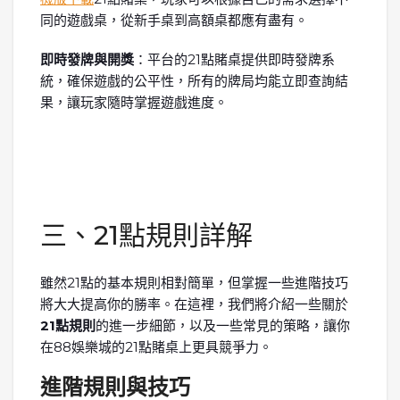
同的遊戲桌，從新手桌到高額桌都應有盡有。
即時發牌與開獎
：平台的21點賭桌提供即時發牌系
統，確保遊戲的公平性，所有的牌局均能立即查詢結
果，讓玩家隨時掌握遊戲進度。
三、21點規則詳解
雖然21點的基本規則相對簡單，但掌握一些進階技巧
將大大提高你的勝率。在這裡，我們將介紹一些關於
21點規則
的進一步細節，以及一些常見的策略，讓你
在88娛樂城的21點賭桌上更具競爭力。
進階規則與技巧