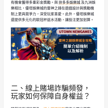
有機會獲得多重彩金獎勵。與
拚多多娛樂城
及九洲娛
樂相比，優塔娛樂城的雷神之錘在遊戲設計與獎勵機
制上更具競爭力，深受玩家喜愛。此外，優塔娛樂城
還提供多元化的歐冠杯返水活動，讓投注更加划算。
二、線上賭場詐騙頻發，
玩家如何保障自身權益？