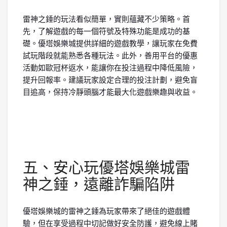
雷神之錘的玩法看似簡單，實則蘊藏不少策略。首
先，了解遊戲的每一個符號及特殊功能是成功的基
礎。優塔娛樂城提供詳細的遊戲教學，讓玩家在免費
試玩階段就能熟悉各種玩法。此外，善用平台的優惠
活動如歐冠杯返水，能讓你在投注過程中降低風險，
提升回報率。建議玩家設定合理的投注計劃，避免盲
目追高，保持冷靜頭腦才能最大化遊戲樂趣與收益。
五、安心玩優塔娛樂城雷
神之錘，遠離詐騙陷阱
優塔娛樂城的雷神之錘為玩家帶來了絕佳的遊戲體
驗，但在享受過程中切記做好安全防護，避免線上賭