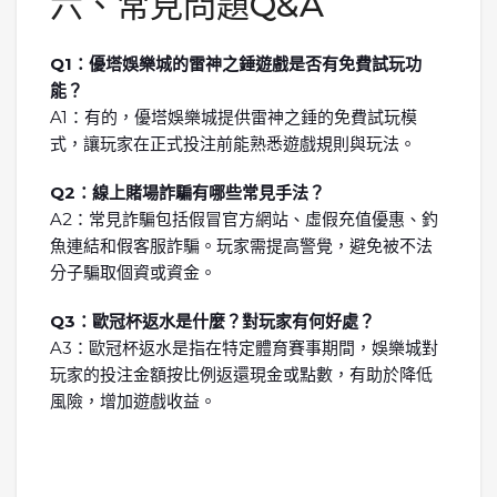
六、常見問題Q&A
Q1：優塔娛樂城的雷神之錘遊戲是否有免費試玩功
能？
A1：有的，優塔娛樂城提供雷神之錘的免費試玩模
式，讓玩家在正式投注前能熟悉遊戲規則與玩法。
Q2：線上賭場詐騙有哪些常見手法？
A2：常見詐騙包括假冒官方網站、虛假充值優惠、釣
魚連結和假客服詐騙。玩家需提高警覺，避免被不法
分子騙取個資或資金。
Q3：歐冠杯返水是什麼？對玩家有何好處？
A3：歐冠杯返水是指在特定體育賽事期間，娛樂城對
玩家的投注金額按比例返還現金或點數，有助於降低
風險，增加遊戲收益。