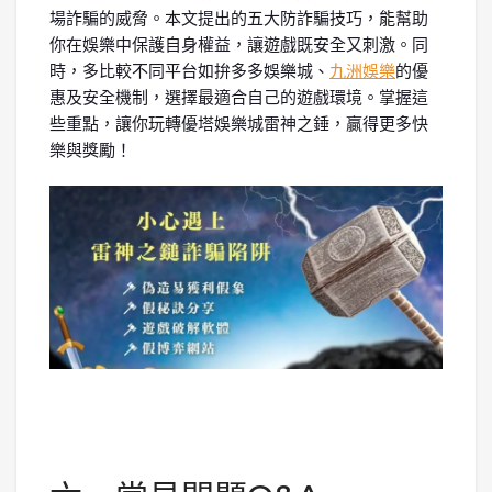
場詐騙的威脅。本文提出的五大防詐騙技巧，能幫助
你在娛樂中保護自身權益，讓遊戲既安全又刺激。同
時，多比較不同平台如拚多多娛樂城、
九洲娛樂
的優
惠及安全機制，選擇最適合自己的遊戲環境。掌握這
些重點，讓你玩轉優塔娛樂城雷神之錘，贏得更多快
樂與獎勵！