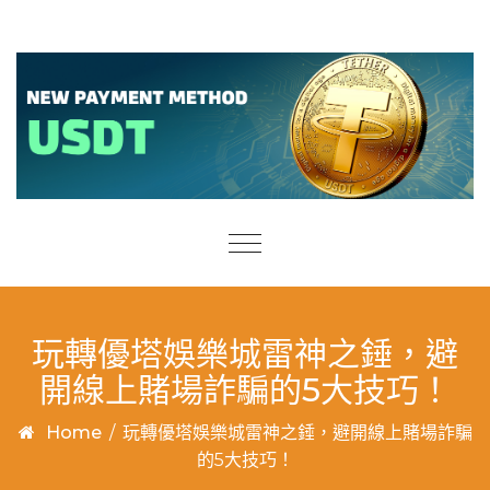
Skip to content
Toggle
navigation
玩轉優塔娛樂城雷神之錘，避
開線上賭場詐騙的5大技巧！
Home
/
玩轉優塔娛樂城雷神之錘，避開線上賭場詐騙
的5大技巧！